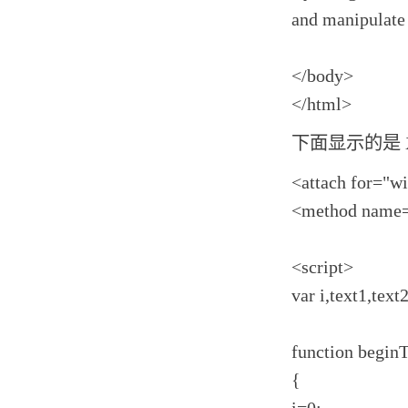
and manipulate
</body>
</html>
下面显示的是 XML
<attach for="w
<method name=
<script>
var i,text1,text
function begin
{