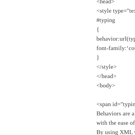
<head>
<style type="te
#typing
{
behavior:url(ty
font-family:‘co
}
</style>
</head>
<body>
<span id="typi
Behaviors are 
with the ease 
By using XML w