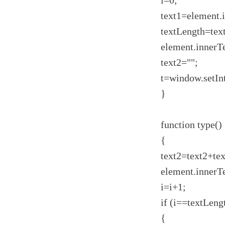
i=0;
text1=element.
textLength=text
element.innerT
text2="";
t=window.setInt
}
function type()
{
text2=text2+tex
element.innerT
i=i+1;
if (i==textLeng
{