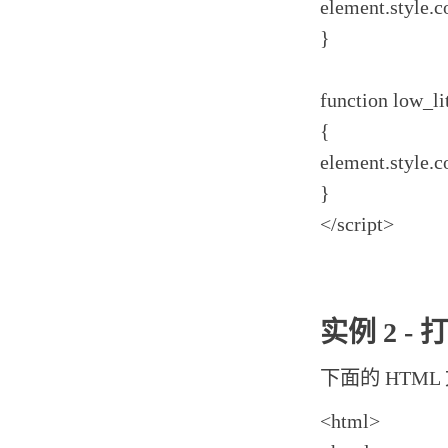
element.style.c
}
function low_li
{
element.style.c
}
</script>
实例 2 -
下面的 HTML 
<html>