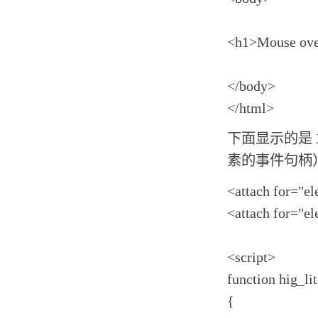
<h1>Mouse ove
</body>
</html>
下面显示的是 XM
素的事件句柄
<attach for="e
<attach for="e
<script>
function hig_lit
{