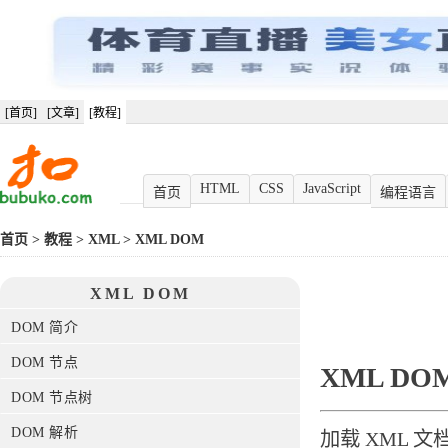
[首页]
[文章]
[教程]
HTML
CSS
JavaScript
首页
编程语言
首页
>
教程
>
XML
>
XML DOM
XML DOM
DOM 简介
DOM 节点
XML D
DOM 节点树
DOM 解析
加载 XML 