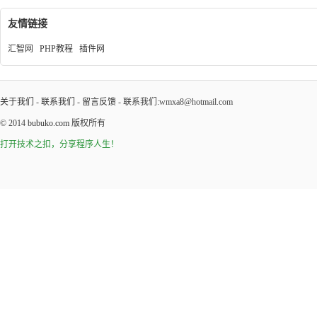
友情链接
汇智网
PHP教程
插件网
关于我们
-
联系我们
-
留言反馈
- 联系我们:wmxa8@hotmail.com
© 2014
bubuko.com
版权所有
打开技术之扣，分享程序人生！