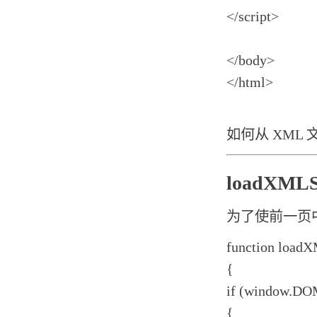
</script>
</body>
</html>
如何从 XML
loadXMLS
为了使前一页
function loadX
{
if (window.DO
{