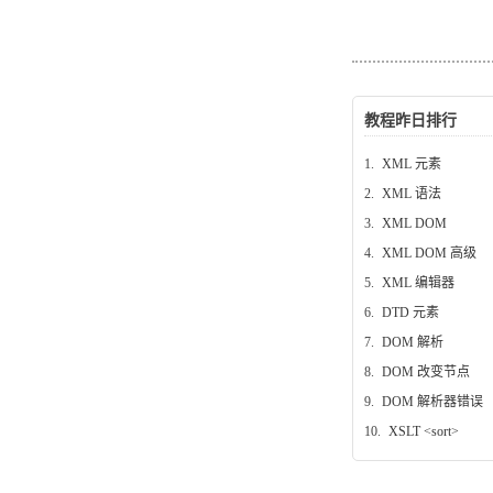
教程昨日排行
1.
XML 元素
2.
XML 语法
3.
XML DOM
4.
XML DOM 高级
5.
XML 编辑器
6.
DTD 元素
7.
DOM 解析
8.
DOM 改变节点
9.
DOM 解析器错误
10.
XSLT <sort>