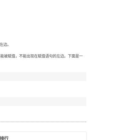
的左边。
的，因此不能被赋值，不能出现在赋值语句的左边。下面是一
排行