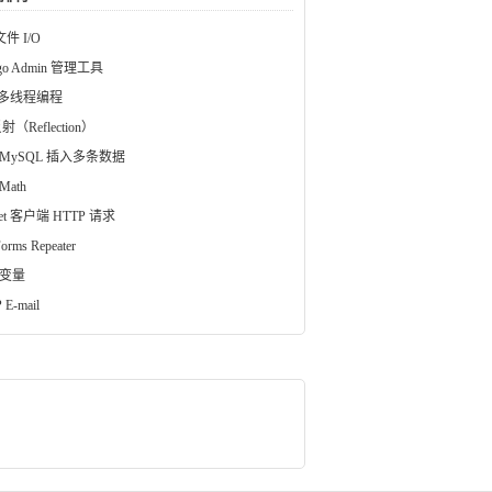
文件 I/O
ngo Admin 管理工具
a 多线程编程
射（Reflection）
 MySQL 插入多条数据
Math
vlet 客户端 HTTP 请求
orms Repeater
 变量
 E-mail