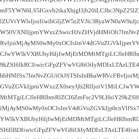
mF5YWN6LS5IGxvb2tkaXbjgIJjb20iLCJhc3NpZ25l
lZUVtYWlsIjoiIiwibGljZW5zZVJlc3RyaWN0aW9uIjo
W50VXNlIjpmYWxzZSwicHJvZHVjdHMiOlt7ImNvZ
RvIjoiMjAyMS0wMy0xOCIsImV4dGVuZGVkIjpmYWx
CJwYWlkVXBUbyI6IjIwMjEtMDMtMTgiLCJleHRlb
9kZSI6IkRCIiwicGFpZFVwVG8iOiIyMDIxLTAzLT
hbHNlfSx7ImNvZGUiOiJSTSIsInBhaWRVcFRvIjoi
GVuZGVkIjpmYWxzZX0seyJjb2RlIjoiV1MiLCJwY
MtMTgiLCJleHRlbmRlZCI6ZmFsc2V9LHsiY29kZSI6
iMjAyMS0wMy0xOCIsImV4dGVuZGVkIjp0cnVlfSx
YWlkVXBUbyI6IjIwMjEtMDMtMTgiLCJleHRlbmRl
SI6IlBDIiwicGFpZFVwVG8iOiIyMDIxLTAzLTE4I