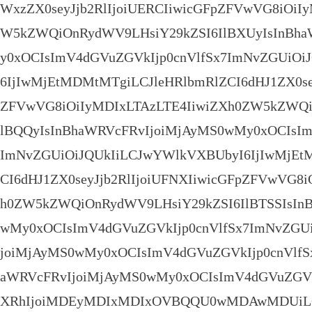
WxzZX0seyJjb2RlIjoiUERCIiwicGFpZFVwVG8iOiI
W5kZWQiOnRydWV9LHsiY29kZSI6IlBXUyIsInBh
y0xOCIsImV4dGVuZGVkIjp0cnVlfSx7ImNvZGUiO
6IjIwMjEtMDMtMTgiLCJleHRlbmRlZCI6dHJ1ZX0sey
ZFVwVG8iOiIyMDIxLTAzLTE4IiwiZXh0ZW5kZWQi
lBQQyIsInBhaWRVcFRvIjoiMjAyMS0wMy0xOCIsIm
ImNvZGUiOiJQUkIiLCJwYWlkVXBUbyI6IjIwMjEt
CI6dHJ1ZX0seyJjb2RlIjoiUFNXIiwicGFpZFVwVG8i
h0ZW5kZWQiOnRydWV9LHsiY29kZSI6IlBTSSIsIn
wMy0xOCIsImV4dGVuZGVkIjp0cnVlfSx7ImNvZGUi
joiMjAyMS0wMy0xOCIsImV4dGVuZGVkIjp0cnVlfS
aWRVcFRvIjoiMjAyMS0wMy0xOCIsImV4dGVuZGVk
XRhIjoiMDEyMDIxMDIxOVBQQU0wMDAwMDUiLC