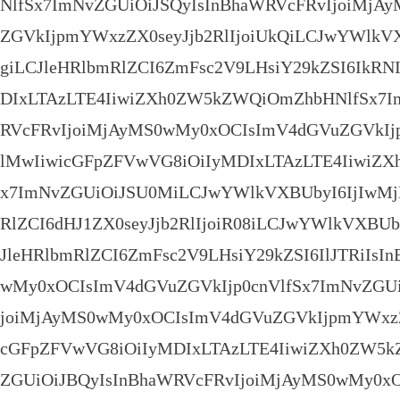
NlfSx7ImNvZGUiOiJSQyIsInBhaWRVcFRvIjoiMjA
ZGVkIjpmYWxzZX0seyJjb2RlIjoiUkQiLCJwYWlk
giLCJleHRlbmRlZCI6ZmFsc2V9LHsiY29kZSI6IkRN
DIxLTAzLTE4IiwiZXh0ZW5kZWQiOmZhbHNlfSx7I
RVcFRvIjoiMjAyMS0wMy0xOCIsImV4dGVuZGVkIjp
lMwIiwicGFpZFVwVG8iOiIyMDIxLTAzLTE4IiwiZ
x7ImNvZGUiOiJSU0MiLCJwYWlkVXBUbyI6IjIwM
RlZCI6dHJ1ZX0seyJjb2RlIjoiR08iLCJwYWlkVXBU
JleHRlbmRlZCI6ZmFsc2V9LHsiY29kZSI6IlJTRiIsI
wMy0xOCIsImV4dGVuZGVkIjp0cnVlfSx7ImNvZGUi
joiMjAyMS0wMy0xOCIsImV4dGVuZGVkIjpmYWxzZX
cGFpZFVwVG8iOiIyMDIxLTAzLTE4IiwiZXh0ZW5
ZGUiOiJBQyIsInBhaWRVcFRvIjoiMjAyMS0wMy0x