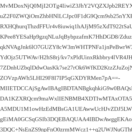
MvMDoxNjQ0MjI2OTg4IiwiZ3JhY2VQZXJpb2REYX
uZ2F0ZWQiOmZhbHNlLCJpc0F1dG9Qcm9sb25nYXR
RXHQhurqThzdFFUr4v8iuwiq1hAJjM95zXdT922tSaU
KPee8YESaHp9gzqNLuJqBybpzafmK7HhDGD8/Zduz
qkNVAgJnk6lO7GUZY8cW3mWHTPNFa1jnPeBwrW
YdOjz5UTWAv/H2hS8rj/kv7xPldUinxRkbbry4lVR4
7ZDnhUZbqlDdwOasKk7se27rOk6WfKD2KtzZJuZo
ZOVzpAWh5LHI29F8I7IP5qGXDYRMen7pA==-
MIIETDCCAjSgAwIBAgIBDTANBgkqhkiG9w0BA
DA1KZXRQcm9maWxlIENBMB4XDTIwMTAxOTA
A5MDU1M1owHzEdMBsGA1UEAwwUcHJvZDJ5LW
gEiMA0GCSqGSIb3DQEBAQUAA4IBDwAwggEKAoI
3DQC+NsEnZS9npFnO0zrmMWcz1++q2UWJNuGTh0rw