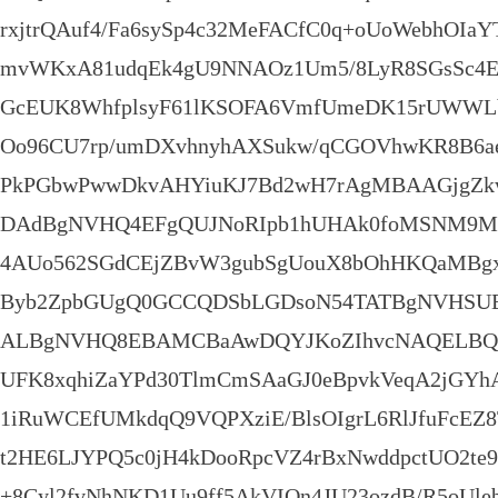
rxjtrQAuf4/Fa6sySp4c32MeFACfC0q+oUoWebhOIa
mvWKxA81udqEk4gU9NNAOz1Um5/8LyR8SGsSc
GcEUK8WhfplsyF61lKSOFA6VmfUmeDK15rUWWL
Oo96CU7rp/umDXvhnyhAXSukw/qCGOVhwKR8B6a
PkPGbwPwwDkvAHYiuKJ7Bd2wH7rAgMBAAGjgZ
DAdBgNVHQ4EFgQUJNoRIpb1hUHAk0foMSNM9M
4AUo562SGdCEjZBvW3gubSgUouX8bOhHKQaMB
Byb2ZpbGUgQ0GCCQDSbLGDsoN54TATBgNVHSU
ALBgNVHQ8EBAMCBaAwDQYJKoZIhvcNAQELBQA
UFK8xqhiZaYPd30TlmCmSAaGJ0eBpvkVeqA2jGY
1iRuWCEfUMkdqQ9VQPXziE/BlsOIgrL6RlJfuFcEZ
t2HE6LJYPQ5c0jH4kDooRpcVZ4rBxNwddpctUO2te9
+8Cyl2fvNhNKD1Uu9ff5AkVIQn4JU23ozdB/R5oUle