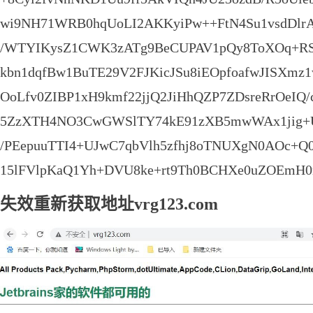
wi9NH71WRB0hqUoLI2AKKyiPw++FtN4Su1vsdDlrA
/WTYIKysZ1CWK3zATg9BeCUPAV1pQy8ToXOq+RS
kbn1dqfBw1BuTE29V2FJKicJSu8iEOpfoafwJISXmz
OoLfv0ZIBP1xH9kmf22jjQ2JiHhQZP7ZDsreRrOeI
5ZzXTH4NO3CwGWSlTY74kE91zXB5mwWAx1jig+U
/PEepuuTTI4+UJwC7qbVlh5zfhj8oTNUXgN0AOc+Q
15lFVlpKaQ1Yh+DVU8ke+rt9Th0BCHXe0uZOEmH0
失效重新获取地址vrg123.com