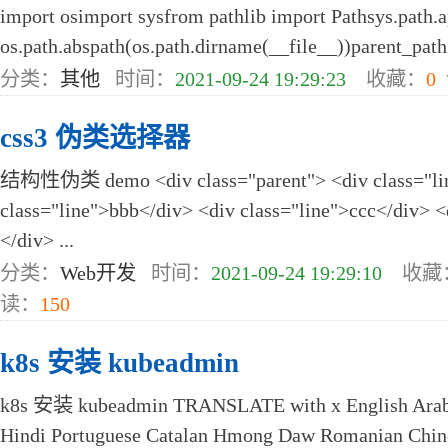
import osimport sysfrom pathlib import Pathsys.path.a
os.path.abspath(os.path.dirname(__file__))parent_path 
分类：
其他
时间：
2021-09-24 19:29:23
收藏：
0
css3 伪类选择器
结构性伪类 demo <div class="parent"> <div class="lin
class="line">bbb</div> <div class="line">ccc</div> <
</div> ...
分类：
Web开发
时间：
2021-09-24 19:29:10
收藏
读：
150
k8s 安装 kubeadmin
k8s 安装 kubeadmin TRANSLATE with x English Arabi
Hindi Portuguese Catalan Hmong Daw Romanian Chine