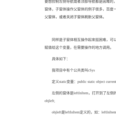
要想控制左侧导航或者顶部导航都是困难的
窗体，子窗体操作父窗体的例子很多，百度
父窗体，或者关闭子窗体刷新父窗体。
同样是子窗体相互操作起来挺困难，可以通过设
赋值给这个变量，在需要操作的地方调用。
具体如下：
我项目中有个公共类叫cSys
定义static变量：public static object curren
左侧的窗体是leftInItem，打开到了左侧的pa
objleft;
objleft是
leftInItem定义的，如：leftInItem obj