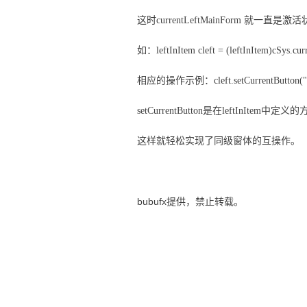
这时
currentLeftMainForm 
如：leftInItem cleft = (leftInItem)cSys.cu
相应的操作示例：
cleft
.setCurrentButton("
setCurrentButton是在
leftInItem中定义
这样就轻松实现了同级窗体的互操作。
bubufx提供，禁止转载。
winform里操作打开在panel里的form