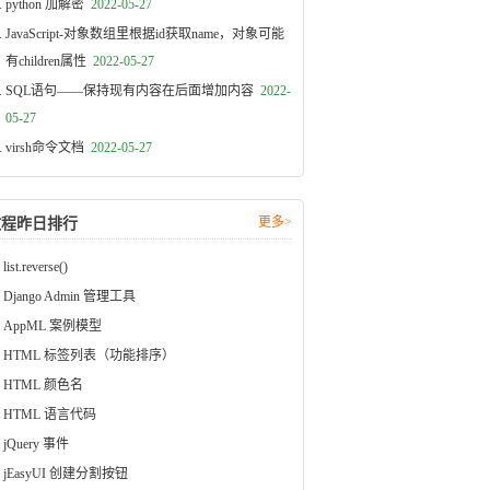
python 加解密
2022-05-27
JavaScript-对象数组里根据id获取name，对象可能
有children属性
2022-05-27
SQL语句——保持现有内容在后面增加内容
2022-
05-27
virsh命令文档
2022-05-27
更多>
教程昨日排行
list.reverse()
Django Admin 管理工具
AppML 案例模型
HTML 标签列表（功能排序）
HTML 颜色名
HTML 语言代码
jQuery 事件
jEasyUI 创建分割按钮