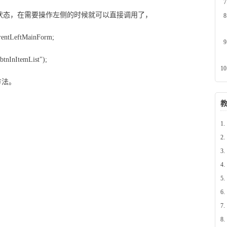
就一直是激活状态，在需要操作左侧的时候就可以直接调用了，
rrentLeftMainForm;
btnInItemList");
的方法。
1.
2.
3.
4.
窗体，子窗体操作同级子窗体或者父窗体的方法
5.
6.
7.
8.