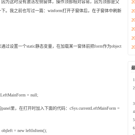
，因为这时没有激活左侧窗体，操作顶部相对容易，因为顶部是父
2
一下。我之前也写过一篇：
winform打开子窗体后，在子窗体中刷新
2
2
2
2
置一个static静态变量，在加载某一窗体前把form作为object
2
tLeftMainForm = null;
nel里，在打开时加入下面的代码：cSys.currentLeftMainForm =
left = new leftInItem();