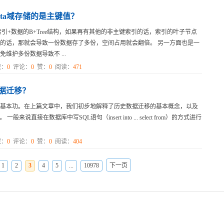
ata域存储的是主键值？
引+数据的B+Tree结构，如果再有其他的非主键索引的话，索引的叶子节点
的话，那就会导致一份数据存了多份，空间占用就会翻倍。 另一方面也是一
护多份数据导致不 ...
：
0
评论：
0
赞：
0
阅读：
471
据迁移？
基本功。在上篇文章中，我们初步地解释了历史数据迁移的基本概念，以及
说直接在数据库中写SQL语句（insert into ... select from）的方式进行
：
0
评论：
0
赞：
0
阅读：
404
1
2
3
4
5
...
10978
下一页