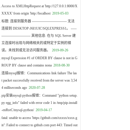
Access to XMLHttpRequest at 'http://127.0.0.1:8000/X
XXXX' from origin 'http://localhost
2019-05-03
标题: 连接到服务器 ------------------------------ 无法
连接到 DESKTOP-J6I1UIC\SQLEXPRESS1。 -----
------------------------- 其他信息: 在与 SQL Server 建
立连接时出现与网络相关的或特定于实例的错
误。未找到或无法访问服务器。
2019-09-26
mysql Expression #1 of ORDER BY clause is not in G
ROUP BY clause and contains nona
2018-08-30
连接mysql报错：Communications link failure The las
t packet successfully received from the server was 3,54
4 milliseconds ago
2020-07-28
pip安装mysql-python报错：Command "python setup.
py egg_info" failed with error code 1 in /tmp/pip-install
-enRreC/mysql-python/
2019-04-17
fatal: unable to access 'https://github.com/xxxxx/xxxx.g
it/': Failed to connect to github.com port 443: Timed out