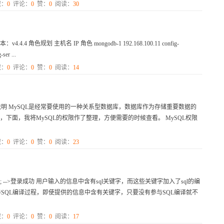
：
0
评论：
0
赞：
0
阅读：
30
4.4.4 角色规划 主机名 IP 角色 mongodb-1 192.168.100.11 config-
ser ...
：
0
评论：
0
赞：
0
阅读：
14
权限说明 MySQL是经常要使用的一种关系型数据库，数据库作为存储重要数据的
下面，我将MySQL的权限作了整理，方便需要的时候查看。 MySQL权限
：
0
评论：
0
赞：
0
阅读：
23
1'='1; -->登录成功 用户输入的信息中含有sql关键字，而这些关键字加入了sql的编
参与SQL编译过程，即使提供的信息中含有关键字，只要没有参与SQL编译就不
：
0
评论：
0
赞：
0
阅读：
17