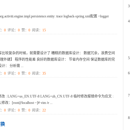
tiviti.engine.impl.persistence.entity: trace logback-spring.xml配置 <logger
：
0
评论：
0
赞：
0
阅读：
15
库比较复杂的时候，就需要设计了 糟糕的数据库设计： 数据冗余，浪费空间
外键】 程序的性能差 良好的数据库设计： 节省内存空间 保证数据库的完
 分析需 ...
：
0
评论：
0
赞：
0
阅读：
35
: LANG=us_EN.UTF-8 LANG=zh_CN.UTF-8 临时修改报错命令为应文 :
root@localhost ~]# vim /e ...
：
0
评论：
0
赞：
0
阅读：
22
转换