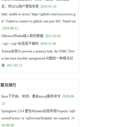
定，所以Sa用户登陆失败
2019-01-16
fatal: unable to access 'https://github.com/xxxxx/xxxx.g
it/': Failed to connect to github.com port 443: Timed out
2019-08-12
DBeaver中table插入新的数据
2021-02-02
<sql></sql>标签是干嘛的
2019-11-06
Tomcat出现To prevent a memory leak, the JDBC Driv
er has been forcibly unregistered.问题的一种情况记
录
2017-05-11
文章月排行
linux下开启、关闭、重启mysql服务命令
2020-08-
23
Springboot 2.0.4 整合Mybatis出现异常Property 'sqlS
essionFactory' or 'sqlSessionTemplate' are required
20
18-09-06