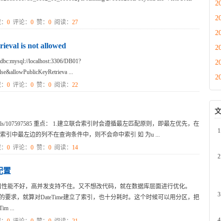
2
2
：
0
评论：
0
赞：
0
阅读：
27
2
al is not allowed
2
:mysql://localhost:3306/DB01?
2
e&allowPublicKeyRetrieva ...
2
：
0
评论：
0
赞：
0
阅读：
22
4/article/details/107597585 重点： 1.建立联合索引时会遵循最左匹配原则，即最左优先，在
引中最左边的列不在查询条件中，则不会命中索引 如 为u ...
：
0
评论：
0
赞：
0
阅读：
14
配置
口性能不好，高并发支持不住。又不想改代码，就在数据库层面进行优化。
询的要求，就算对DateTime建立了索引，也十分耗时。这个时候可以用分区，把
 ...