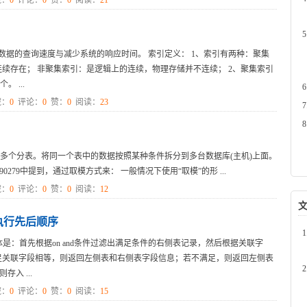
：
0
评论：
0
赞：
0
阅读：
21
，加快数据的查询速度与减少系统的响应时间。 索引定义： 1、索引有两种：聚集
续存在； 非聚集索引：是逻辑上的连续，物理存储并不连续； 2、聚集索引
 ...
：
0
评论：
0
赞：
0
阅读：
23
成多个分表。将同一个表中的数据按照某种条件拆分到多台数据库(主机)上面。
cle/details/112890279中提到，通过取模方式来： 一般情况下使用“取模”的形 ...
：
0
评论：
0
赞：
0
阅读：
12
件执行先后顺序
 具体是：首先根据on and条件过滤出满足条件的右侧表记录，然后根据关联字
足关联字段相等，则返回左侧表和右侧表字段信息；若不满足，则返回左侧表
入 ...
：
0
评论：
0
赞：
0
阅读：
15