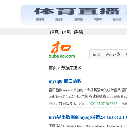
[首页]
[文章]
[教程]
首页
Web开发
首页
>
数据库技术
mysql8 窗口函数
窗口函数 mysql8增加的一个极其强大的统计函数 窗口函数加排序 row_nu
rank()over() 1,2,2,4,4,6 案例 构建数据表 drop table if exis
分类：
数据库技术
时间：
2022-05-27 20:52:38
收藏
hive导出数据到mysql报错2.4 GB of 2.1 GB vi
问题描述 Container [pid=3962,containerID=container_16