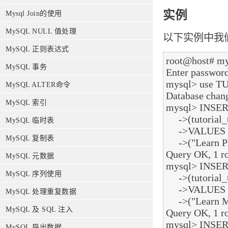
实例
Mysql Join的使用
MySQL NULL 值处理
以下实例中我们将想
MySQL 正则表达式
root@host# mys
MySQL 事务
Enter passwor
mysql> use T
MySQL ALTER命令
Database chang
MySQL 索引
mysql> INSERT 
     ->(tutorial_title, tutorial_author, submission_date)

MySQL 临时表
     ->VALUES

MySQL 复制表
     ->("Learn PHP", "John Poul", NOW());

Query OK, 1 ro
MySQL 元数据
mysql> INSERT
MySQL 序列使用
     ->(tutorial_title, tutorial_author, submission_date)

     ->VALUES

MySQL 处理重复数据
     ->("Learn MySQL", "Abdul S", NOW());

MySQL 及 SQL 注入
Query OK, 1 ro
mysql> INSERT
MySQL 导出数据