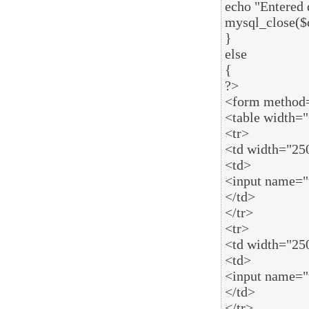
echo "Entered d
mysql_close($c
}

else

{

?>

<form method=
<table width="
<tr>

<td width="250
<td>

<input name="tu
</td>

</tr>

<tr>

<td width="250
<td>

<input name="t
</td>

</tr>
