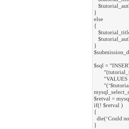
   $tutorial_author = addslashes ($_POST[‘tutorial_author‘]);

}

else

{

   $tutorial_title = $_POST[‘tutorial_title‘];

   $tutorial_author = $_POST[‘tutorial_author‘];

}

$submission_d
$sql = "INSERT
       "(tutorial_title,tutorial_author, submission_date) ".

       "VALUES ".

       "(‘$tutorial_title‘,‘$tutorial_author‘,‘$submission_date‘)";

mysql_select_
$retval = mysql
if(! $retval )

{

  die(‘Could not enter data: ‘ . mysql_error());

}
