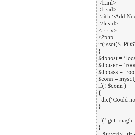
<html>

<head>

<title>Add Ne
</head>

<body>

<?php

if(isset($_POST
{

$dbhost = ‘loca
$dbuser = ‘root
$dbpass = ‘roo
$conn = mysql_
if(! $conn )

{

  die(‘Could not connect: ‘ . mysql_error());

}

if(! get_magic
{

   $tutorial_title = addslashes ($_POST[‘tutorial_title‘]);
