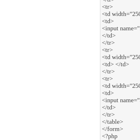
<tr>

<td width="25
<td>

<input name="
</td>

</tr>

<tr>

<td width="250
<td> </td>

</tr>

<tr>

<td width="250
<td>

<input name="a
</td>

</tr>

</table>

</form>

<?php
