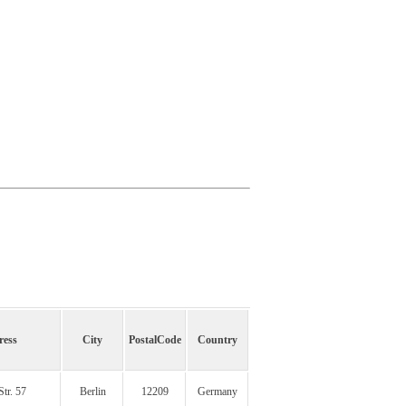
ress
City
PostalCode
Country
tr. 57
Berlin
12209
Germany