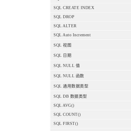
SQL CREATE INDEX
SQL DROP
SQL ALTER
SQL Auto Increment
SQL 视图
SQL 日期
SQL NULL 值
SQL NULL 函数
SQL 通用数据类型
SQL DB 数据类型
SQL AVG()
SQL COUNT()
SQL FIRST()