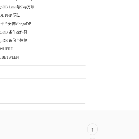
goDB Limit与Skip方法
QL PHP 语法
ux平台安装MongoDB
goDB 条件操作符
goDB 备份与恢复
 WHERE
L BETWEEN
↑