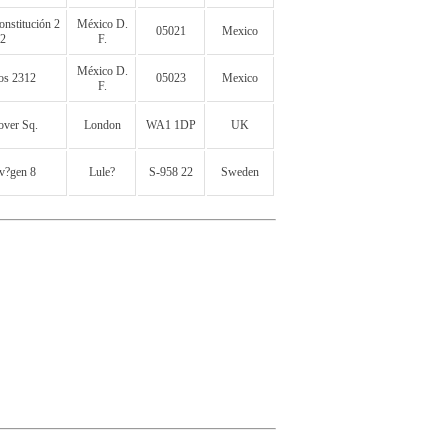
onstitución 2
México D.
05021
Mexico
2
F.
México D.
os 2312
05023
Mexico
F.
ver Sq.
London
WA1 1DP
UK
v?gen 8
Lule?
S-958 22
Sweden