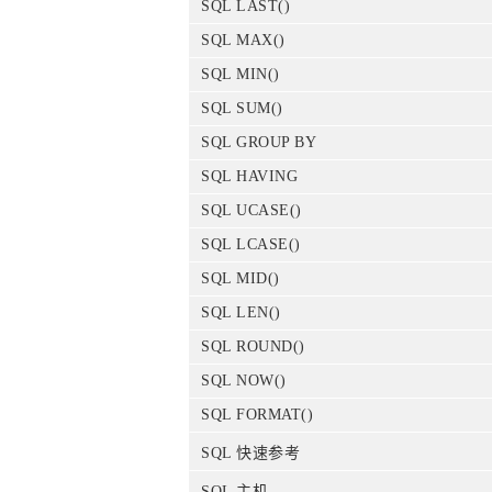
SQL LAST()
SQL MAX()
SQL MIN()
SQL SUM()
SQL GROUP BY
SQL HAVING
SQL UCASE()
SQL LCASE()
SQL MID()
SQL LEN()
SQL ROUND()
SQL NOW()
SQL FORMAT()
SQL 快速参考
SQL 主机