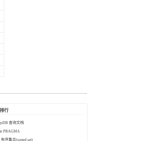
排行
goDB 查询文档
ite PRAGMA
s 有序集合(sorted set)