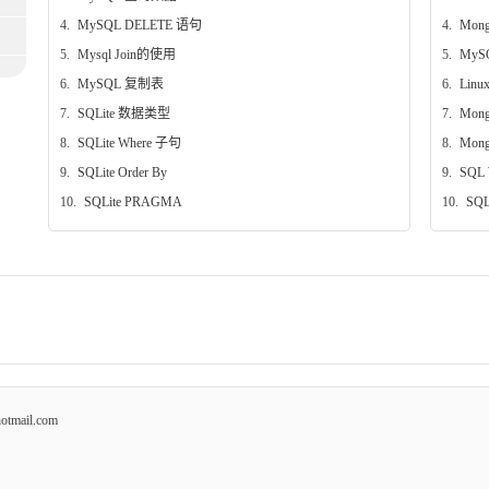
4.
MySQL DELETE 语句
4.
Mon
5.
Mysql Join的使用
5.
MyS
6.
MySQL 复制表
6.
Lin
7.
SQLite 数据类型
7.
Mon
8.
SQLite Where 子句
8.
Mon
9.
SQLite Order By
9.
SQL
10.
SQLite PRAGMA
10.
SQ
mail.com