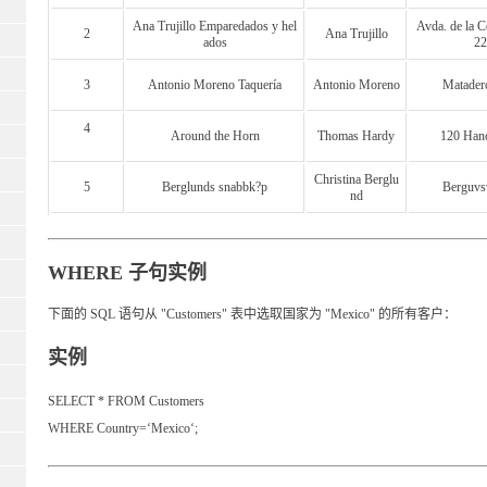
Ana Trujillo Emparedados y hel
Avda. de la C
2
Ana Trujillo
ados
22
3
Antonio Moreno Taquería
Antonio Moreno
Matader
4
Around the Horn
Thomas Hardy
120 Hano
Christina Berglu
5
Berglunds snabbk?p
Berguvs
nd
WHERE 子句实例
下面的 SQL 语句从 "Customers" 表中选取国家为 "Mexico" 的所有客户：
实例
SELECT * FROM Customers
WHERE Country=‘Mexico‘;