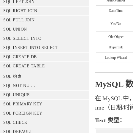
AutoNumber
SQL LEFT JOIN
Date/Time
SQL RIGHT JOIN
SQL FULL JOIN
Yes/No
SQL UNION
Ole Object
SQL SELECT INTO
Hyperlink
SQL INSERT INTO SELECT
SQL CREATE DB
Lookup Wizard
SQL CREATE TABLE
SQL 约束
MySQL
SQL NOT NULL
SQL UNIQUE
在 MySQL 
SQL PRIMARY KEY
ime（日期/
SQL FOREIGN KEY
Text 类型：
SQL CHECK
SQL DEFAULT