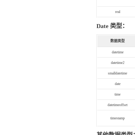
real
Date 类型：
数据类型
datetime
datetime2
smalldatetime
date
time
datetimeoffset
timestamp
其他数据类型