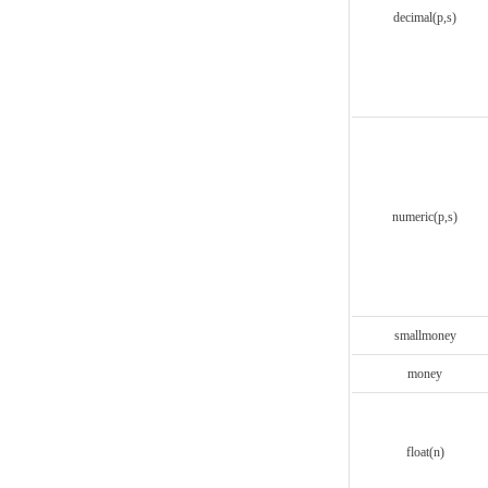
decimal(p,s)
numeric(p,s)
smallmoney
money
float(n)