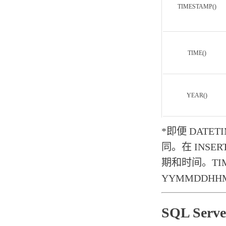
TIMESTAMP()
TIME()
YEAR()
*即便 DATE
同。在 INSE
期和时间。TIM
YYMMDDHH
SQL Ser