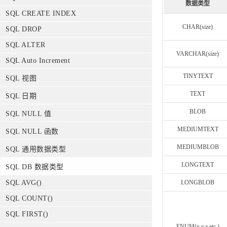
数据类型
SQL CREATE INDEX
CHAR(size)
SQL DROP
SQL ALTER
VARCHAR(size)
SQL Auto Increment
TINYTEXT
SQL 视图
TEXT
SQL 日期
BLOB
SQL NULL 值
MEDIUMTEXT
SQL NULL 函数
MEDIUMBLOB
SQL 通用数据类型
LONGTEXT
SQL DB 数据类型
LONGBLOB
SQL AVG()
SQL COUNT()
SQL FIRST()
ENUM(x,y,z,etc.)