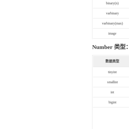
binary(n)
varbinary
varbinary(max)
image
Number 类型
数据类型
tinyint
smallint
int
bigint