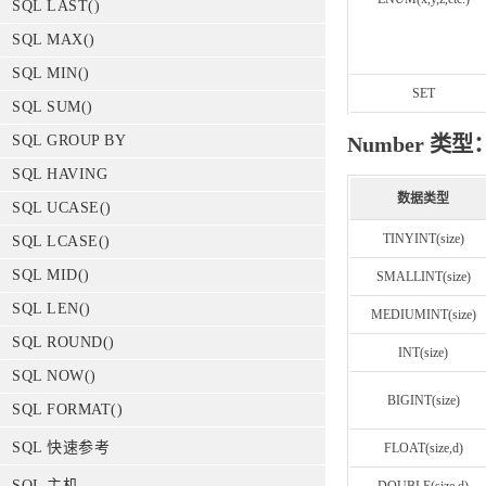
SQL LAST()
SQL MAX()
SQL MIN()
SET
SQL SUM()
Number 类型
SQL GROUP BY
SQL HAVING
数据类型
SQL UCASE()
TINYINT(size)
SQL LCASE()
SQL MID()
SMALLINT(size)
SQL LEN()
MEDIUMINT(size)
SQL ROUND()
INT(size)
SQL NOW()
BIGINT(size)
SQL FORMAT()
SQL 快速参考
FLOAT(size,d)
SQL 主机
DOUBLE(size,d)