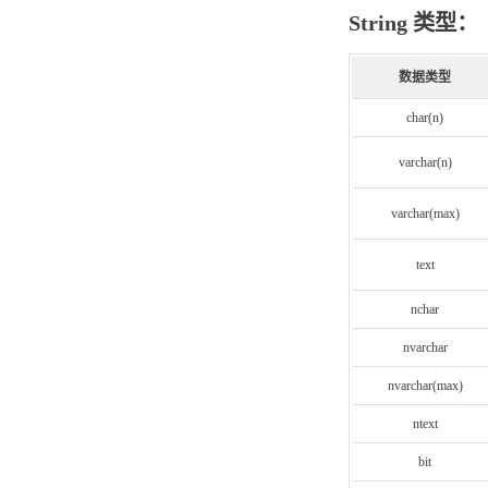
String 类型：
数据类型
char(n)
varchar(n)
varchar(max)
text
nchar
nvarchar
nvarchar(max)
ntext
bit