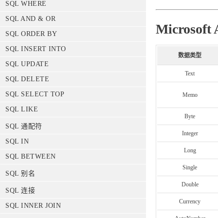
SQL WHERE
SQL AND & OR
Microsof
SQL ORDER BY
SQL INSERT INTO
数据类型
SQL UPDATE
Text
SQL DELETE
SQL SELECT TOP
Memo
SQL LIKE
Byte
SQL 通配符
Integer
SQL IN
Long
SQL BETWEEN
Single
SQL 别名
Double
SQL 连接
Currency
SQL INNER JOIN