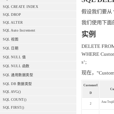
SQL CREATE INDEX
假设我们要从 "Cus
SQL DROP
我们使用下面的
SQL ALTER
SQL Auto Increment
实例
SQL 视图
DELETE FROM
SQL 日期
WHERE Custome
SQL NULL 值
s‘;
SQL NULL 函数
现在，"Custo
SQL 通用数据类型
SQL DB 数据类型
CustomerI
Cu
SQL AVG()
D
SQL COUNT()
Ana Truji
2
SQL FIRST()