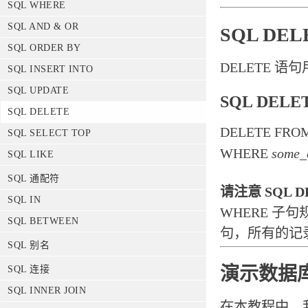
SQL WHERE
SQL AND & OR
SQL DE
SQL ORDER BY
DELETE 
SQL INSERT INTO
SQL UPDATE
SQL DELE
SQL DELETE
DELETE FRO
SQL SELECT TOP
WHERE
some_
SQL LIKE
SQL 通配符
请注意 SQL 
SQL IN
WHERE 子
SQL BETWEEN
句，所有的记
SQL 别名
演示数据
SQL 连接
SQL INNER JOIN
在本教程中，我