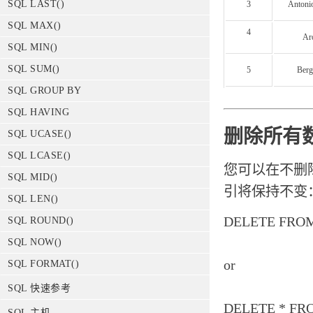
SQL LAST()
3
Antoni
SQL MAX()
4
Ar
SQL MIN()
SQL SUM()
5
Berg
SQL GROUP BY
SQL HAVING
删除所有
SQL UCASE()
SQL LCASE()
您可以在不删
SQL MID()
引将保持不变
SQL LEN()
DELETE FRO
SQL ROUND()
SQL NOW()
or
SQL FORMAT()
SQL 快速参考
DELETE * F
SQL 主机