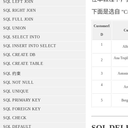
SQL LEFT JOIN
SQL RIGHT JOIN
下面是选自 "Cu
SQL FULL JOIN
CustomerI
SQL UNION
Cu
D
SQL SELECT INTO
1
SQL INSERT INTO SELECT
Alfr
SQL CREATE DB
Ana Truji
2
SQL CREATE TABLE
3
Antoni
SQL 约束
SQL NOT NULL
4
Ar
SQL UNIQUE
SQL PRIMARY KEY
5
Berg
SQL FOREIGN KEY
SQL CHECK
SQL DE
SQL DEFAULT