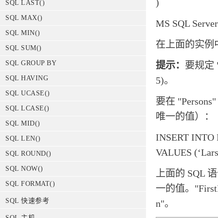
)
SQL LAST()
SQL MAX()
MS SQL Serv
SQL MIN()
在上面的实例中
SQL SUM()
SQL GROUP BY
提示：
要规定 "
SQL HAVING
5)。
SQL UCASE()
要在 "Pers
SQL LCASE()
唯一的值）：
SQL MID()
INSERT INTO P
SQL LEN()
VALUES (‘Lars
SQL ROUND()
SQL NOW()
上面的 SQL 
SQL FORMAT()
一的值。"First
SQL 快速参考
n"。
SQL 主机