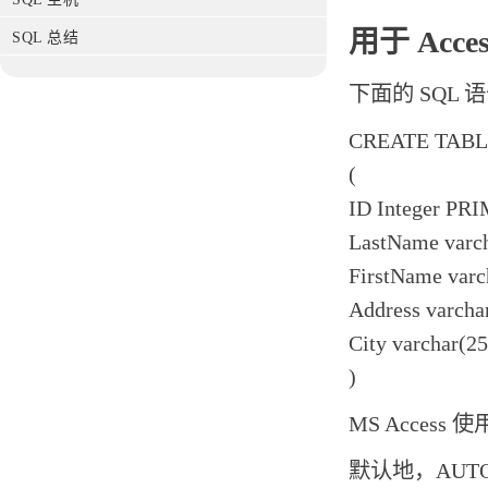
用于 Acce
SQL 总结
下面的 SQL 语句
CREATE TABLE
(
ID Integer 
LastName varc
FirstName varc
Address varcha
City varchar(25
)
MS Access 
默认地，AUTO