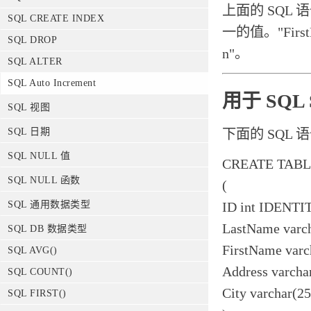
上面的 SQL 
SQL CREATE INDEX
一的值。"First
SQL DROP
n"。
SQL ALTER
SQL Auto Increment
用于 SQL 
SQL 视图
下面的 SQL 语句
SQL 日期
SQL NULL 值
CREATE TABLE
SQL NULL 函数
(
ID int IDENTI
SQL 通用数据类型
LastName varc
SQL DB 数据类型
FirstName varc
SQL AVG()
Address varcha
SQL COUNT()
City varchar(25
SQL FIRST()