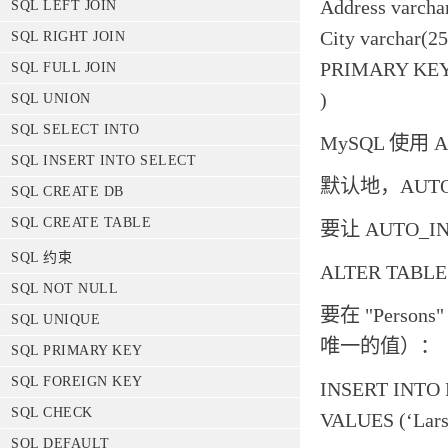
Address varcha
SQL LEFT JOIN
City varchar(25
SQL RIGHT JOIN
PRIMARY KEY
SQL FULL JOIN
)
SQL UNION
SQL SELECT INTO
MySQL 使用 A
SQL INSERT INTO SELECT
默认地，AUTO
SQL CREATE DB
SQL CREATE TABLE
要让 AUTO_
SQL 约束
ALTER TABLE
SQL NOT NULL
要在 "Pers
SQL UNIQUE
唯一的值）：
SQL PRIMARY KEY
SQL FOREIGN KEY
INSERT INTO P
SQL CHECK
VALUES (‘Lars
SQL DEFAULT