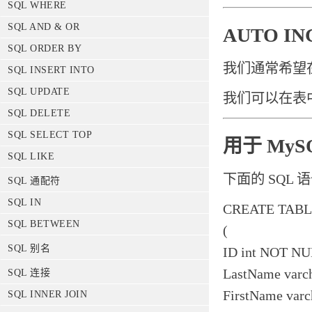
SQL WHERE
SQL AND & OR
AUTO I
SQL ORDER BY
我们通常希望
SQL INSERT INTO
SQL UPDATE
我们可以在表中创建
SQL DELETE
SQL SELECT TOP
用于 MyS
SQL LIKE
下面的 SQL 语句
SQL 通配符
SQL IN
CREATE TABLE
SQL BETWEEN
(
SQL 别名
ID int NOT 
LastName varc
SQL 连接
FirstName varc
SQL INNER JOIN