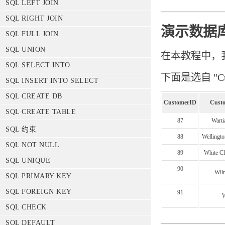
SQL LEFT JOIN
SQL RIGHT JOIN
演示数据
SQL FULL JOIN
SQL UNION
在本教程中，我
SQL SELECT INTO
下面是选自 "Cu
SQL INSERT INTO SELECT
SQL CREATE DB
CustomerID
Cust
SQL CREATE TABLE
87
Warti
SQL 约束
88
Wellingto
SQL NOT NULL
89
White Cl
SQL UNIQUE
90
Wil
SQL PRIMARY KEY
SQL FOREIGN KEY
91
W
SQL CHECK
SQL DEFAULT