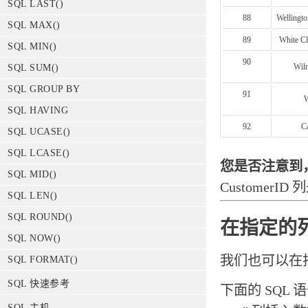
SQL LAST()
88
Wellingto
SQL MAX()
89
White Cl
SQL MIN()
90
Wil
SQL SUM()
SQL GROUP BY
91
W
SQL HAVING
92
Ca
SQL UCASE()
SQL LCASE()
您是否注意到，
SQL MID()
Custome
SQL LEN()
SQL ROUND()
在指定的
SQL NOW()
我们也可以在
SQL FORMAT()
SQL 快速参考
下面的 SQL 语
SQL 主机