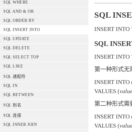
SQL WHERE
SQL AND & OR
SQL INS
SQL ORDER BY
INSERT I
SQL INSERT INTO
SQL UPDATE
SQL INSE
SQL DELETE
INSERT I
SQL SELECT TOP
SQL LIKE
第一种形式无
SQL 通配符
INSERT INTO
SQL IN
VALUES (
valu
SQL BETWEEN
第二种形式需
SQL 别名
SQL 连接
INSERT INTO
SQL INNER JOIN
VALUES (
valu