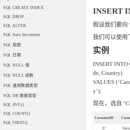
SQL CREATE INDEX
INSERT 
SQL DROP
假设我们要向 "
SQL ALTER
SQL Auto Increment
我们可以使用下
SQL 视图
实例
SQL 日期
INSERT INTO C
SQL NULL 值
de, Country)
SQL NULL 函数
VALUES (‘Cardi
SQL 通用数据类型
y‘);
SQL DB 数据类型
现在，选自 "C
SQL AVG()
SQL COUNT()
CustomerID
Cust
SQL FIRST()
87
Warti