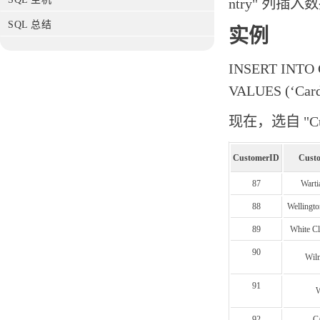
ntry" 列插入
SQL 总结
实例
INSERT INTO C
VALUES (‘Cardi
现在，选自 "C
CustomerID
Cust
87
Warti
88
Wellingto
89
White Cl
90
Wil
91
W
92
Ca