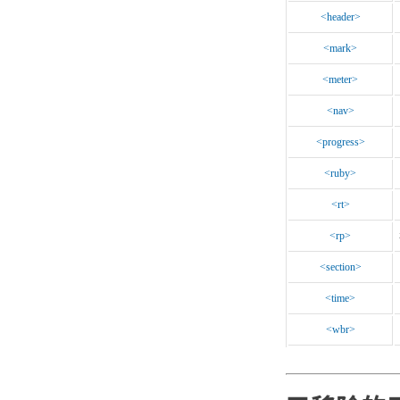
<header>
<mark>
<meter>
<nav>
<progress>
<ruby>
<rt>
<rp>
<section>
<time>
<wbr>