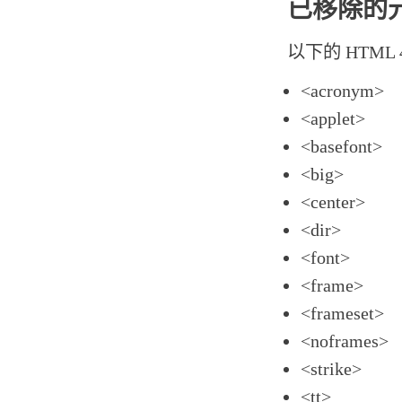
已移除的
以下的 HTML
<acronym>
<applet>
<basefont>
<big>
<center>
<dir>
<font>
<frame>
<frameset>
<noframes>
<strike>
<tt>