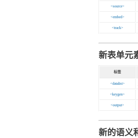
<source>
<embed>
<track>
新表单元
标签
<datalist>
<keygen>
<output>
新的语义