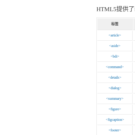
HTML5提
标签
<article>
<aside>
<bdi>
<command>
<details>
<dialog>
<summary>
<figure>
<figcaption>
<footer>