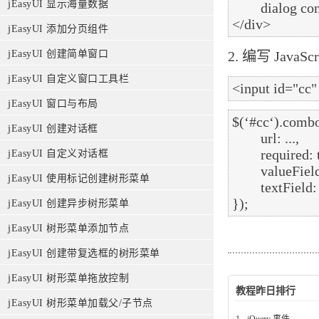
jEasyUI 显示海量数据
        dialog content.

jEasyUI 添加分页组件
2. 编写 Java
jEasyUI 创建简单窗口
jEasyUI 自定义窗口工具栏
jEasyUI 窗口与布局
$(‘#cc‘).combo
jEasyUI 创建对话框
	url: ...,

	required: true,

jEasyUI 自定义对话框
	valueField: ‘id‘,

jEasyUI 使用标记创建树形菜单
	textField: ‘text‘

jEasyUI 创建异步树形菜单
jEasyUI 树形菜单添加节点
jEasyUI 创建带复选框的树形菜单
jEasyUI 树形菜单拖放控制
教程昨日排行
jEasyUI 树形菜单加载父/子节点
1.
jQuery 事件