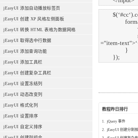
jEasyUI 添加自动播放标签页
	$(‘#cc‘).combobox({

jEasyUI 创建 XP 风格左侧面板
		formatter:function(row){

			var imageFile = ‘images/‘ + row.icon;

jEasyUI 转换 HTML 表格为数据网格
			return ‘<img class="item-img" src="‘+imageFile+‘"/><span class
jEasyUI 取得选中行数据
="item-text">‘
		}

jEasyUI 添加查询功能
jEasyUI 添加工具栏
jEasyUI 创建复杂工具栏
jEasyUI 设置冻结列
jEasyUI 动态改变列
jEasyUI 格式化列
教程昨日排行
jEasyUI 设置排序
1.
jQuery 事件
jEasyUI 自定义排序
2.
jEasyUI 创建分割
jEasyUI 创建列组合
3.
jEasyUI 创建复杂