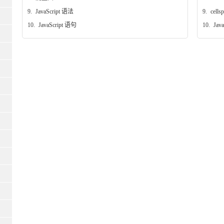
9.
JavaScript 语法
9.
cells
10.
JavaScript 语句
10.
Jav