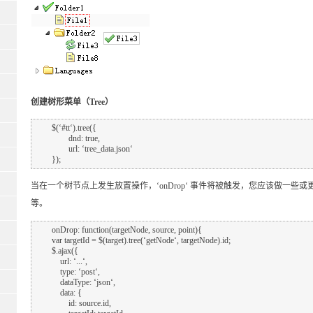
创建树形菜单（Tree）
	$(‘#tt‘).tree({

		dnd: true,

		url: ‘tree_data.json‘

当在一个树节点上发生放置操作，‘onDrop‘ 事件将被触发，您应该做一
等。
	onDrop: function(targetNode, source, point){

        var targetId = $(target).tree(‘getNode‘, targetNode).id;

        $.ajax({

            url: ‘...‘,

            type: ‘post‘,

            dataType: ‘json‘,

            data: {

                id: source.id,
