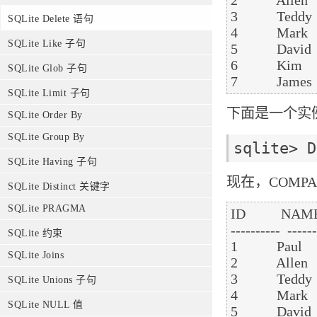
2           Allen 
3           Teddy 
SQLite Delete 语句
4           Mark 
SQLite Like 子句
5           David 
6           Kim  
SQLite Glob 子句
SQLite Limit 子句
下面是一个实例
SQLite Order By
SQLite Group By
SQLite Having 子句
现在，COMP
SQLite Distinct 关键字
SQLite PRAGMA
ID          NAM
----------  ------
SQLite 约束
1           Paul  
SQLite Joins
2           Allen 
3           Teddy 
SQLite Unions 子句
4           Mark 
SQLite NULL 值
5           David 