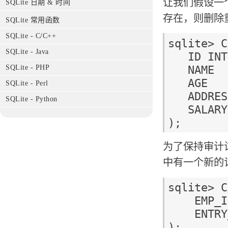
让我们假设一个
SQLite 日期 & 时间
存在，则删除
SQLite 常用函数
SQLite - C/C++
sqlite> C
SQLite - Java
   ID INT PRIMARY KEY     NOT NULL,

   NAME           TEXT    NOT NULL,

SQLite - PHP
   AGE            INT     NOT NULL,

SQLite - Perl
   ADDRESS        CHAR(50),

SQLite - Python
   SALARY         REAL

为了保持审计试
中有一个新的
sqlite> C
    EMP_ID INT NOT NULL,

    ENTRY_DATE TEXT NOT NULL
