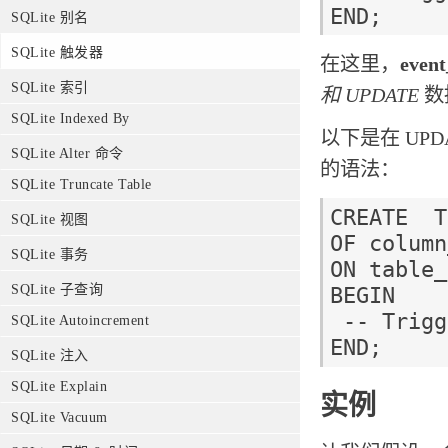
SQLite 别名
SQLite 触发器
在这里，
even
SQLite 索引
和 UPDATE
数
SQLite Indexed By
以下是在 UP
SQLite Alter 命令
的语法：
SQLite Truncate Table
CREATE  T
SQLite 视图
OF column
SQLite 事务
ON table_
SQLite 子查询
BEGIN

 -- Trigger logic goes here....

SQLite Autoincrement
SQLite 注入
SQLite Explain
实例
SQLite Vacuum