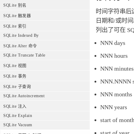
SQLite 别名
时间字符串后
SQLite 触发器
日期和/或时
SQLite 索引
列出了可在 SQ
SQLite Indexed By
NNN days
SQLite Alter 命令
NNN hours
SQLite Truncate Table
SQLite 视图
NNN minutes
SQLite 事务
NNN.NNNN s
SQLite 子查询
NNN months
SQLite Autoincrement
NNN years
SQLite 注入
SQLite Explain
start of mont
SQLite Vacuum
start of year