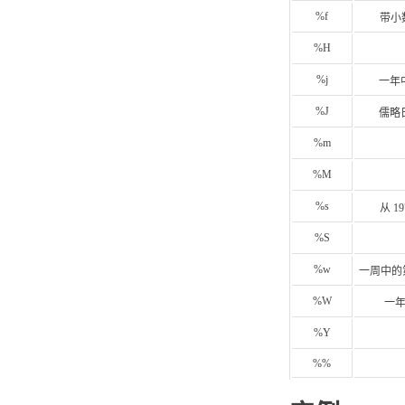
%f
带小
%H
%j
一年中
%J
儒略日
%m
%M
%s
从 1
%S
%w
一周中的第几天
%W
一年
%Y
%%