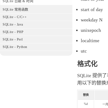
SQLite 日期 & 时间
start of day
SQLite 常用函数
SQLite - C/C++
weekday N
SQLite - Java
unixepoch
SQLite - PHP
SQLite - Perl
localtime
SQLite - Python
utc
格式化
SQLite 提
用以下的替换
替换
%d
一月