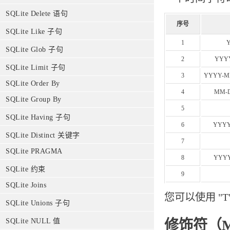
SQLite Delete 语句
序号
SQLite Like 子句
1
SQLite Glob 子句
2
YYY
SQLite Limit 子句
3
YYYY-M
SQLite Order By
4
MM-
SQLite Group By
5
SQLite Having 子句
6
YYY
SQLite Distinct 关键字
7
SQLite PRAGMA
8
YYY
SQLite 约束
9
SQLite Joins
您可以使用 "
SQLite Unions 子句
修饰符（Mod
SQLite NULL 值