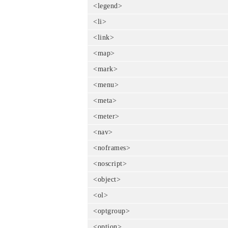
<legend>
<li>
<link>
<map>
<mark>
<menu>
<meta>
<meter>
<nav>
<noframes>
<noscript>
<object>
<ol>
<optgroup>
<option>