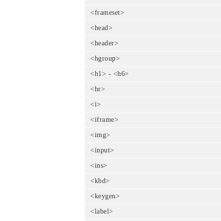
<frameset>
<head>
<header>
<hgroup>
<h1> - <h6>
<hr>
<i>
<iframe>
<img>
<input>
<ins>
<kbd>
<keygen>
<label>