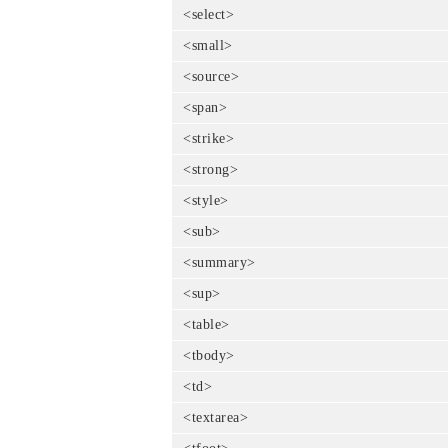
<select>
<small>
<source>
<span>
<strike>
<strong>
<style>
<sub>
<summary>
<sup>
<table>
<tbody>
<td>
<textarea>