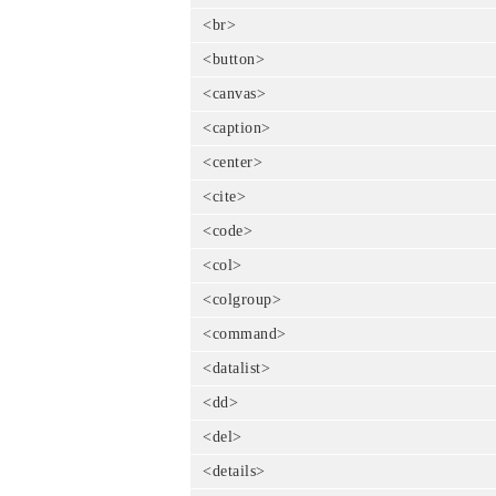
<br>
<button>
<canvas>
<caption>
<center>
<cite>
<code>
<col>
<colgroup>
<command>
<datalist>
<dd>
<del>
<details>