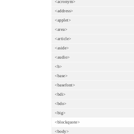
<acronym>
<address>
<applet>
<area>
<article>
<aside>
<audio>
<b>
<base>
<basefont>
<bdi>
<bdo>
<big>
<blockquote>
<body>