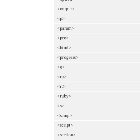
<output>
<p>
<param>
<pre>
<html>
<progress>
<q>
<rp>
<rt>
<ruby>
<s>
<samp>
<script>
<section>