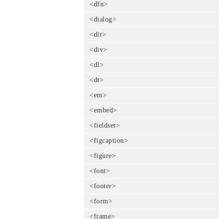
<dfn>
<dialog>
<dir>
<div>
<dl>
<dt>
<em>
<embed>
<fieldset>
<figcaption>
<figure>
<font>
<footer>
<form>
<frame>