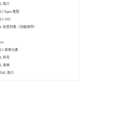
L 简介
L5 Input 类型
L5 SSE
ML 标签列表（功能排序）
box
ML5 表单元素
L 符号
L 表单
TML 简介