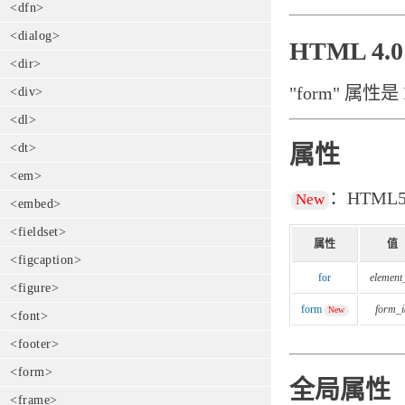
<dfn>
<dialog>
HTML 4
<dir>
"form" 属性
<div>
<dl>
<dt>
属性
<em>
：HTML
New
<embed>
<fieldset>
属性
值
<figcaption>
for
element
<figure>
form
form_i
New
<font>
<footer>
<form>
全局属性
<frame>