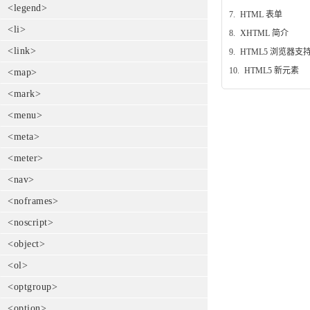
<legend>
7.
HTML 表单
<li>
8.
XHTML 简介
<link>
9.
HTML5 浏览器支
10.
HTML5 新元素
<map>
<mark>
<menu>
<meta>
<meter>
<nav>
<noframes>
<noscript>
<object>
<ol>
<optgroup>
<option>