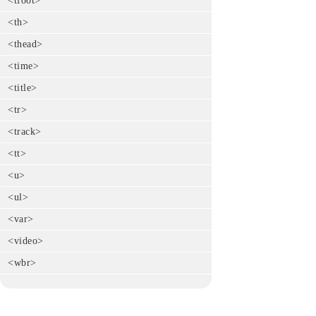
<tfoot>
<th>
<thead>
<time>
<title>
<tr>
<track>
<tt>
<u>
<ul>
<var>
<video>
<wbr>