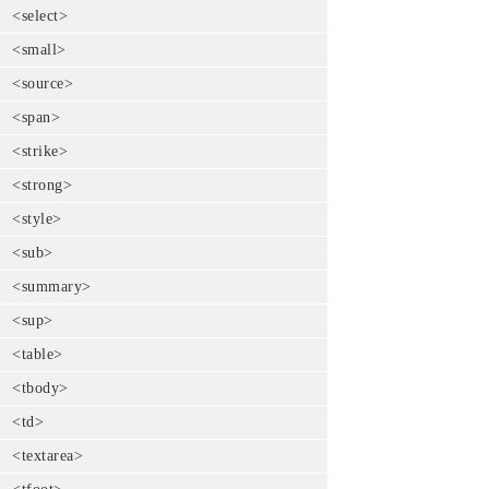
<select>
<small>
<source>
<span>
<strike>
<strong>
<style>
<sub>
<summary>
<sup>
<table>
<tbody>
<td>
<textarea>