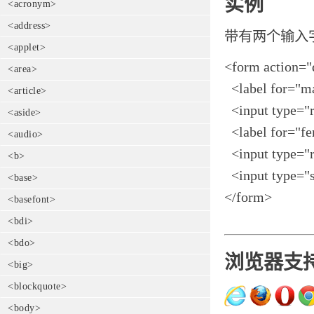
实例
<acronym>
<address>
带有两个输入字
<applet>
<form action=
<area>
<label for="m
<article>
<input type="r
<aside>
<label for="f
<audio>
<input type="r
<b>
<input type="
<base>
</form>
<basefont>
<bdi>
<bdo>
浏览器支
<big>
<blockquote>
<body>