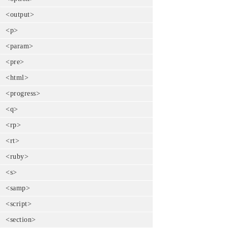
<output>
<p>
<param>
<pre>
<html>
<progress>
<q>
<rp>
<rt>
<ruby>
<s>
<samp>
<script>
<section>