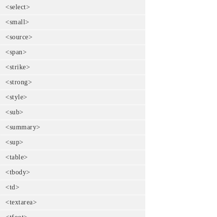
<select>
<small>
<source>
<span>
<strike>
<strong>
<style>
<sub>
<summary>
<sup>
<table>
<tbody>
<td>
<textarea>