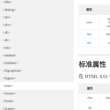
<dfn>
<dialog>
属性
<dir>
rg
color
#
<div>
co
<dl>
face
fon
<dt>
size
n
<em>
<embed>
标准属性
<fieldset>
<figcaption>
在 HTML 4.
<figure>
<font>
属性
<footer>
class
cla
<form>
dir
<frame>