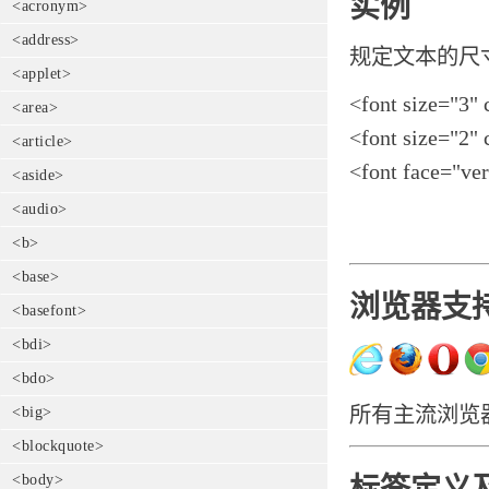
实例
<acronym>
<address>
规定文本的尺
<applet>
<font size="3" 
<area>
<font size="2" 
<article>
<font face="ver
<aside>
<audio>
<b>
<base>
浏览器支
<basefont>
<bdi>
<bdo>
所有主流浏览器都
<big>
<blockquote>
<body>