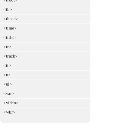
<tfoot>
<th>
<thead>
<time>
<title>
<tr>
<track>
<tt>
<u>
<ul>
<var>
<video>
<wbr>