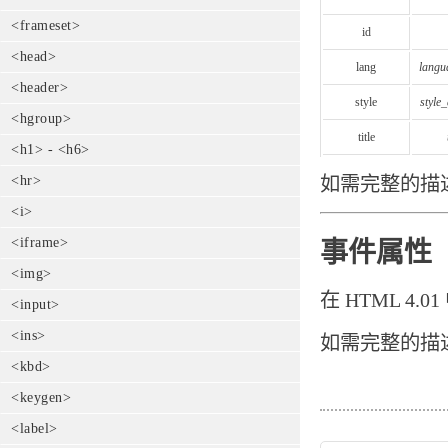
<frameset>
id
<head>
lang
langu
<header>
style
style_
<hgroup>
title
<h1> - <h6>
<hr>
如需完整的描
<i>
<iframe>
事件属性
<img>
在 HTML 4
<input>
<ins>
如需完整的描
<kbd>
<keygen>
<label>