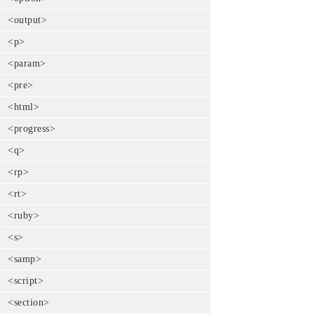
<output>
<p>
<param>
<pre>
<html>
<progress>
<q>
<rp>
<rt>
<ruby>
<s>
<samp>
<script>
<section>