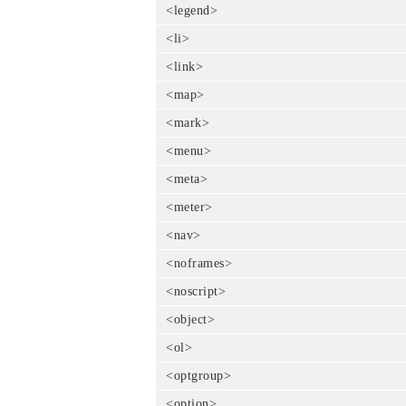
<legend>
<li>
<link>
<map>
<mark>
<menu>
<meta>
<meter>
<nav>
<noframes>
<noscript>
<object>
<ol>
<optgroup>
<option>