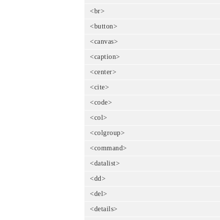
<br>
<button>
<canvas>
<caption>
<center>
<cite>
<code>
<col>
<colgroup>
<command>
<datalist>
<dd>
<del>
<details>