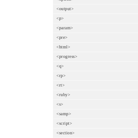
<output>
<p>
<param>
<pre>
<html>
<progress>
<q>
<rp>
<rt>
<ruby>
<s>
<samp>
<script>
<section>