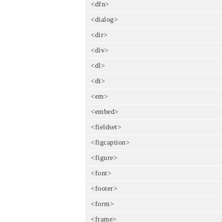
<dfn>
<dialog>
<dir>
<div>
<dl>
<dt>
<em>
<embed>
<fieldset>
<figcaption>
<figure>
<font>
<footer>
<form>
<frame>