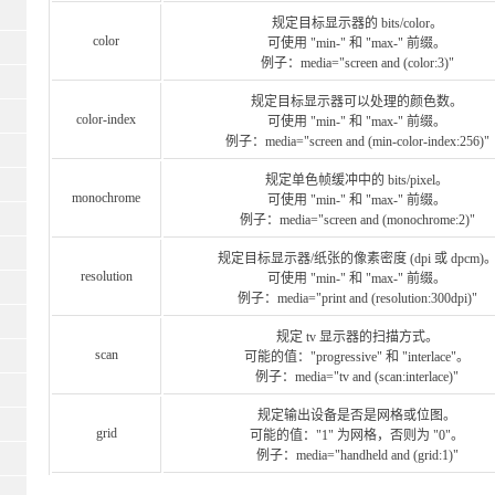
规定目标显示器的 bits/color。
color
可使用 "min-" 和 "max-" 前缀。
例子：media="screen and (color:3)"
规定目标显示器可以处理的颜色数。
color-index
可使用 "min-" 和 "max-" 前缀。
例子：media="screen and (min-color-index:256)"
规定单色帧缓冲中的 bits/pixel。
monochrome
可使用 "min-" 和 "max-" 前缀。
例子：media="screen and (monochrome:2)"
规定目标显示器/纸张的像素密度 (dpi 或 dpcm)
resolution
可使用 "min-" 和 "max-" 前缀。
例子：media="print and (resolution:300dpi)"
规定 tv 显示器的扫描方式。
scan
可能的值："progressive" 和 "interlace"。
例子：media="tv and (scan:interlace)"
规定输出设备是否是网格或位图。
grid
可能的值："1" 为网格，否则为 "0"。
例子：media="handheld and (grid:1)"