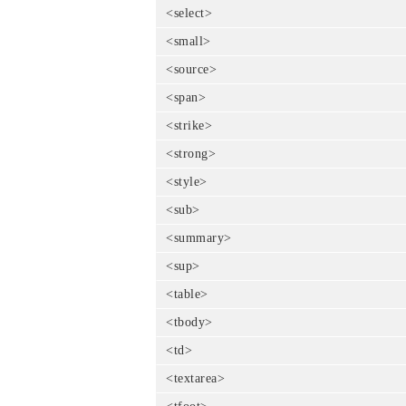
<select>
<small>
<source>
<span>
<strike>
<strong>
<style>
<sub>
<summary>
<sup>
<table>
<tbody>
<td>
<textarea>