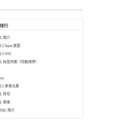
排行
L 简介
L5 Input 类型
L5 SSE
ML 标签列表（功能排序）
box
ML5 表单元素
L 符号
L 表单
TML 简介