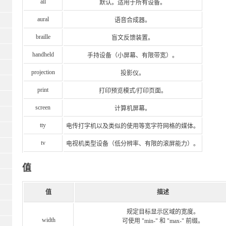
all
默认。适用于所有设备。
aural
语音合成器。
braille
盲文反馈装置。
handheld
手持设备（小屏幕、有限带宽）。
projection
投影仪。
print
打印预览模式/打印页面。
screen
计算机屏幕。
tty
电传打字机以及类似的使用等宽字符网格的媒体。
tv
电视机类型设备（低分辨率、有限的滚屏能力）。
值
值
描述
规定目标显示区域的宽度。
width
可使用 "min-" 和 "max-" 前缀。