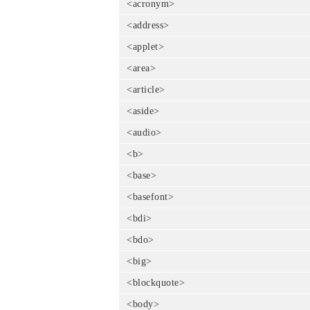
<acronym>
<address>
<applet>
<area>
<article>
<aside>
<audio>
<b>
<base>
<basefont>
<bdi>
<bdo>
<big>
<blockquote>
<body>