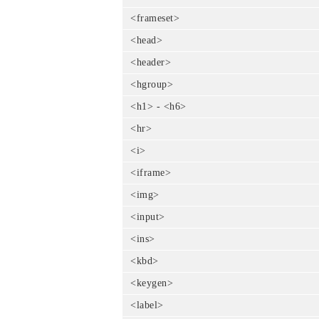
<frameset>
<head>
<header>
<hgroup>
<h1> - <h6>
<hr>
<i>
<iframe>
<img>
<input>
<ins>
<kbd>
<keygen>
<label>