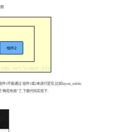
如图
通过 组件1或2来进行定位,比如layout_tolefto
"梅花布局"了,下面代码实现下: