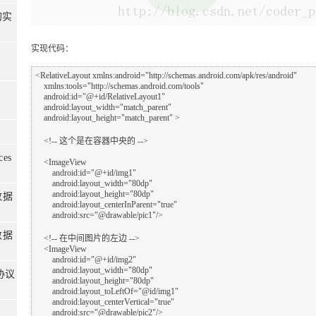
的实
实现代码：
<RelativeLayout xmlns:android="http://schemas.android.com/apk/res/android"    

    xmlns:tools="http://schemas.android.com/tools"    

    android:id="@+id/RelativeLayout1"    

    android:layout_width="match_parent"    

    android:layout_height="match_parent" >    

    <!-- 这个是在容器中央的 -->    

es
    <ImageView    

        android:id="@+id/img1"     

        android:layout_width="80dp"    

        android:layout_height="80dp"    

数据
        android:layout_centerInParent="true"    

        android:src="@drawable/pic1"/>    

数据
    <!-- 在中间图片的左边 -->    

    <ImageView    

        android:id="@+id/img2"     

        android:layout_width="80dp"    

p协议
        android:layout_height="80dp"    

        android:layout_toLeftOf="@id/img1"    

        android:layout_centerVertical="true"    

        android:src="@drawable/pic2"/>    
