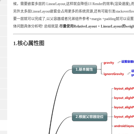
P
候，需要嵌套多层的 LinearLayout,这样就会降低UI Render的效率(渲染速度),而且
另外太多层LinearLayout嵌套会占用更多的系统资源,还有可能引发stackoverflo
要一层就可以完成了,以父容器或者兄弟组件参考+margin +padding就可
体问题具体分析吧! 总结就是:
尽量使用RelativeLayout + LinearLayout的w
1.核心属性图