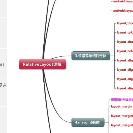
钮)
(复选