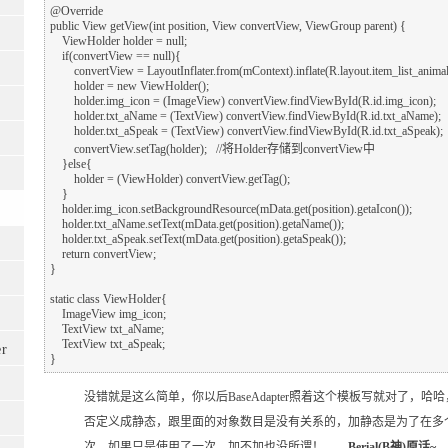
@Override

public View getView(int position, View convertView, ViewGroup parent) {

    ViewHolder holder = null;

    if(convertView == null){

        convertView = LayoutInflater.from(mContext).inflate(R.layout.item_list_animal,parent,false);

        holder = new ViewHolder();

        holder.img_icon = (ImageView) convertView.findViewById(R.id.img_icon);

        holder.txt_aName = (TextView) convertView.findViewById(R.id.txt_aName);

        holder.txt_aSpeak = (TextView) convertView.findViewById(R.id.txt_aSpeak);

        convertView.setTag(holder);   //将Holder存储到convertView中

    }else{

        holder = (ViewHolder) convertView.getTag();

    }

    holder.img_icon.setBackgroundResource(mData.get(position).getaIcon());

    holder.txt_aName.setText(mData.get(position).getaName());

    holder.txt_aSpeak.setText(mData.get(position).getaSpeak());

    return convertView;

}

static class ViewHolder{

    ImageView img_icon;

    TextView txt_aName;

    TextView txt_aSpeak;

r
没错就是这么简单，你以后BaseAdapter照着这个模板写就对了，哈哈，另外这
否定义成静态，跟里面的对象数目是没有关系的，加静态是为了在多个地
次，如果只是使用了一次，加不加也没所谓！——
Berial(B神)原话~