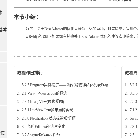
文本
本节小结：
好的，关于BaseAdapter的优化大概就上述的两种，非常简单，复用ConvertV
的基本
wById()的调用~如果你有其他关于BaseAdapter优化的建议欢迎提出
教程昨日排行
教程周
1.
5.2.5 Fragment实例精讲——新闻(购物)类App列表Fragment的简单实现
1.
5.2.
2.
2.1 View与ViewGroup的概念
2.
8.3
3.
2.3.4 ImageView(图像视图)
3.
2.5.
4.
2.5.1 ListView Item多布局的实现
4.
7.1
5.
2.5.8 Notification(状态栏通知)详解
5.
Swi
6.
3.5 监听EditText的内容变化
6.
2.3.
单使
7.
3.7 AnsyncTask异步任务
7.
2.5.