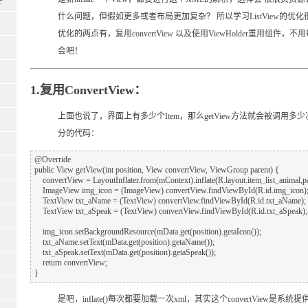
P
什么问题，但假如更多或者布局更加复杂？ 所以学习ListView的优化很重
优化的两点有，复用convertView 以及使用ViewHolder重用组件，不
会吧！
1.复用ConvertView：
上面也说了，界面上有多少个Item，那么getView方法就会被调用多少次
分的代码：
@Override

public View getView(int position, View convertView, ViewGroup parent) {

    convertView = LayoutInflater.from(mContext).inflate(R.layout.item_list_animal,parent,false);

    ImageView img_icon = (ImageView) convertView.findViewById(R.id.img_icon);

    TextView txt_aName = (TextView) convertView.findViewById(R.id.txt_aName);

    TextView txt_aSpeak = (TextView) convertView.findViewById(R.id.txt_aSpeak);

    img_icon.setBackgroundResource(mData.get(position).getaIcon());

    txt_aName.setText(mData.get(position).getaName());

    txt_aSpeak.setText(mData.get(position).getaSpeak());

    return convertView;

是吧，inflate()每次都要加载一次xml，其实这个convertView是