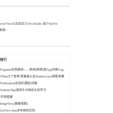
iew以及自定义ViewHolder 减少findVie
，谢谢~
排行
5 Fragment实例精讲——新闻(购物)类App列表Fragment的简单实现
.14 Paint几个枚举/常量值以及ShadowLayer阴影效果
8 Notification(状态栏通知)详解
.2 Android Http请求头与响应头的学习
ft 环境搭建
4 ImageView(图像视图)
1 ListView Item多布局的实现