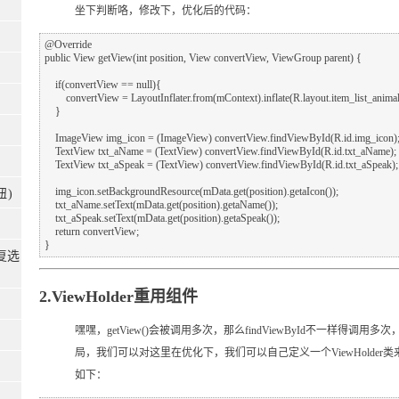
坐下判断咯，修改下，优化后的代码：
@Override

public View getView(int position, View convertView, ViewGroup parent) {

    if(convertView == null){

        convertView = LayoutInflater.from(mContext).inflate(R.layout.item_list_animal,parent,false);

    }

    ImageView img_icon = (ImageView) convertView.findViewById(R.id.img_icon);

    TextView txt_aName = (TextView) convertView.findViewById(R.id.txt_aName);

    TextView txt_aSpeak = (TextView) convertView.findViewById(R.id.txt_aSpeak);

    img_icon.setBackgroundResource(mData.get(position).getaIcon());

钮)
    txt_aName.setText(mData.get(position).getaName());

    txt_aSpeak.setText(mData.get(position).getaSpeak());

    return convertView;

(复选
2.ViewHolder重用组件
嘿嘿，getView()会被调用多次，那么findViewById不一样得调用多次
局，我们可以对这里在优化下，我们可以自己定义一个ViewHolde
如下：