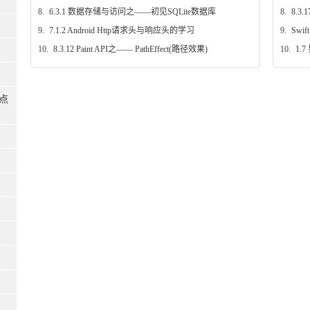
8.
6.3.1 数据存储与访问之——初见SQLite数据库
8.
8.3.
9.
7.1.2 Android Http请求头与响应头的学习
9.
Swi
10.
8.3.12 Paint API之—— PathEffect(路径效果)
10.
1.
多点
)