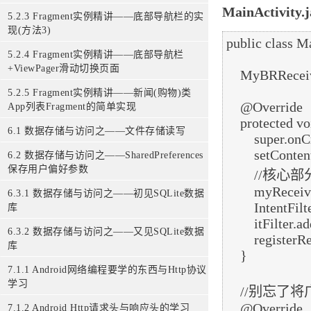
MainActivity.
5.2.3 Fragment实例精讲——底部导航栏的实
现(方法3)
public class M
5.2.4 Fragment实例精讲——底部导航栏
+ViewPager滑动切换页面
    MyBRReceiver myReceiver;

5.2.5 Fragment实例精讲——新闻(购物)类
    @Override

App列表Fragment的简单实现
    protected void onCreate(Bundle savedInstanceState) {

6.1 数据存储与访问之——文件存储读写
        super.onCreate(savedInstanceState);

        setContentView(R.layout.activity_main);

6.2 数据存储与访问之——SharedPreferences
保存用户偏好参数
        //核心部分代码：

        myReceiver = new MyBRReceiver();

6.3.1 数据存储与访问之——初见SQLite数据
        IntentFilter itFilter = new IntentFilter();

库
        itFilter.addAction("android.net.conn.CONNECTIVITY_CHANGE");

6.3.2 数据存储与访问之——又见SQLite数据
        registerReceiver(myReceiver, itFilter);

库
    }

7.1.1 Android网络编程要学的东西与Http协议
学习
    //别忘了将广播取消掉哦~

    @Override

7.1.2 Android Http请求头与响应头的学习