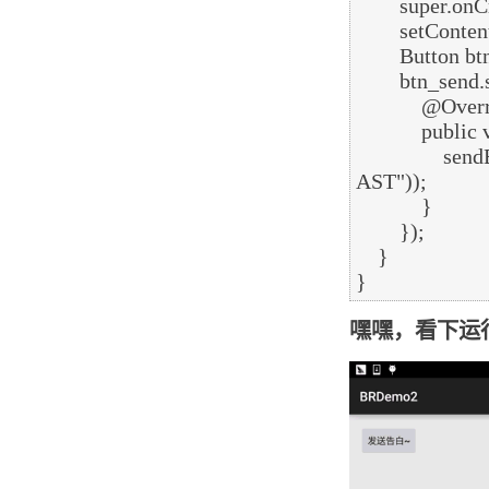
        super.onCreate(savedInstanceState);

        setContentView(R.layout.activity_main);

        Button btn_send = (Button) findViewById(R.id.btn_send);

        btn_send.setOnClickListener(new View.OnClickListener() {

            @Override

            public void onClick(View v) {

                sendBroadcast(new Intent("com.example.broadcasttest.MY_BROADC
AST"));

            }

        });

    }

嘿嘿，看下运