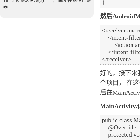
10.12 传感器专题(3)——加速度/陀螺仪传感
器
然后AndroidM
<receiver and
    <intent-filter>

        <action android:name="com.example.broadcasttest.MY_BROADCAST"/>

    </intent-filter>

好的，接下来
个项目， 在这
后在MainAct
MainActivity.j
public class M
    @Override

    protected void onCreate(Bundle savedInstanceState) {
