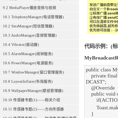
9.2 MediaPlayer播放音频与视频
10.1 TelephonyManager(电话管理器)
10.2 SmsManager(短信管理器)
10.3 AudioManager(音频管理器)
10.4 Vibrator(振动器)
代码示例：(标
10.5 AlarmManager(闹钟服务)
MyBroadcastRe
10.6 PowerManager(电源服务)
public class M
10.7 WindowManager(窗口管理服务)
    private final String ACTION_BOOT = "com.example.broadcasttest.MY_BROA
DCAST";

10.8 LayoutInflater(布局服务)
    @Override

10.9 WallpaperManager(壁纸管理器)
    public void onReceive(Context context, Intent intent) {

        if(ACTION_BOOT.equals(intent.getAction()))

10.10 传感器专题(1)——相关介绍
        Toast.makeText(context, "收到告白啦~",Toast.LENGTH_SHORT).show();

10.11 传感器专题(2)——方向传感器
    }
